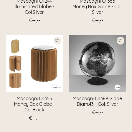
Mascagni O1244
Mascagni O1355
Illuminated Globe -
Money Box Globe - Col.
Col.Silver
Silver
€--,--
€--,--
Mascagni O1355
Mascagni O1389 Globe
Money Box Globe -
Diam.43 - Col. Silver
Col.Black
€--,--
€--,--