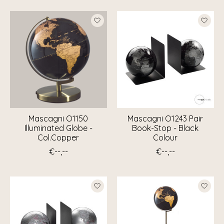
Mascagni O1150
Mascagni O1243 Pair
Illuminated Globe -
Book-Stop - Black
Col.Copper
Colour
€--,--
€--,--