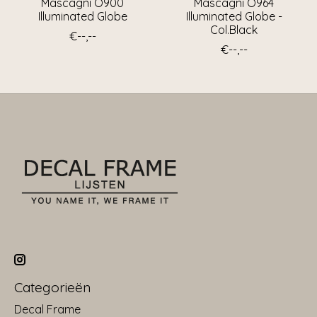
Mascagni O900
Mascagni O964
Illuminated Globe
Illuminated Globe -
Col.Black
€--,--
€--,--
Categorieën
Decal Frame