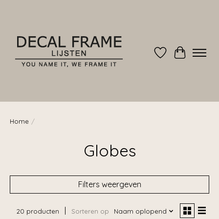
Verlanglijst
Winkelwag
Home
/
Globes
Filters weergeven
20 producten
Sorteren op
Naam oplopend