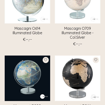
Mascagni O614
Mascagni O709
Illuminated Globe
Illuminated Globe -
Col.Silver
€--,--
€--,--