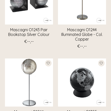
Mascagni O1243 Pair
Mascagni O1244
Bookstop Silver Colour
Illuminated Globe - Col.
Copper
€--,--
€--,--