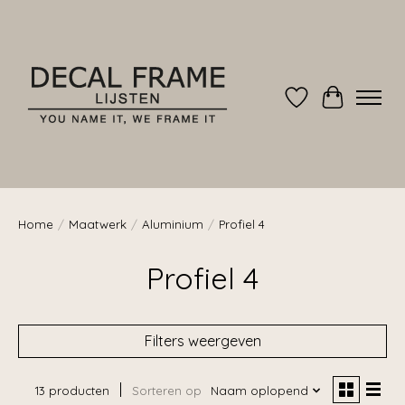
Verlanglijst
Winkelwag
Home
/
Maatwerk
/
Aluminium
/
Profiel 4
Profiel 4
Filters weergeven
13 producten
Sorteren op
Naam oplopend