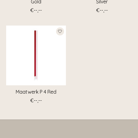
Gold
Silver
€--,--
€--,--
Maatwerk P 4 Red
€--,--