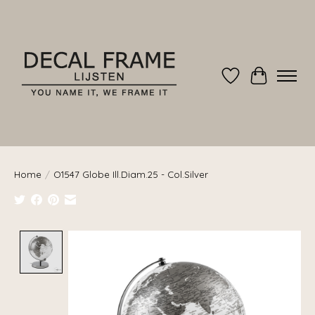
Verlanglijst
Winkelwag
Home
/
O1547 Globe Ill.Diam.25 - Col.Silver
Product image slideshow Items