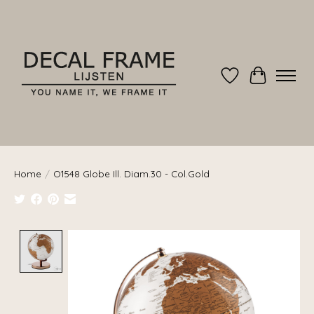
Verlanglijst
Winkelwag
Home
/
O1548 Globe Ill. Diam.30 - Col.Gold
Product image slideshow Items