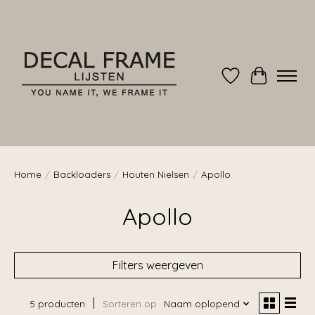
Verlanglijst
Winkelwag
Home
/
Backloaders
/
Houten Nielsen
/
Apollo
Apollo
Filters weergeven
5 producten
Sorteren op
Naam oplopend