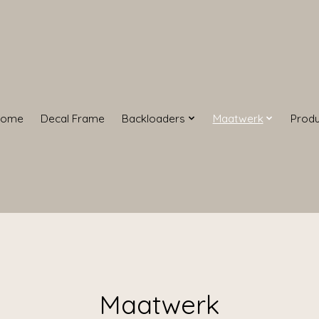
Home
Decal Frame
Backloaders
Maatwerk
Prod
Maatwerk