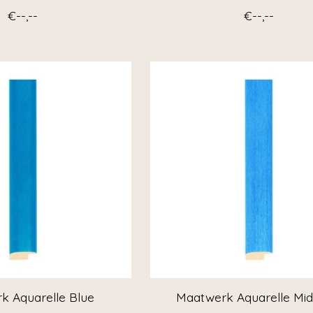
€--,--
€--,--
k Aquarelle Blue
Maatwerk Aquarelle Mid