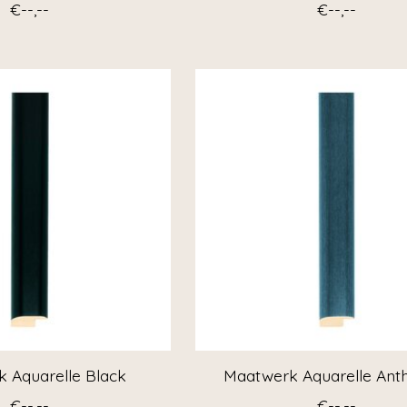
€--,--
€--,--
 Aquarelle Black
Maatwerk Aquarelle Anth
€--,--
€--,--