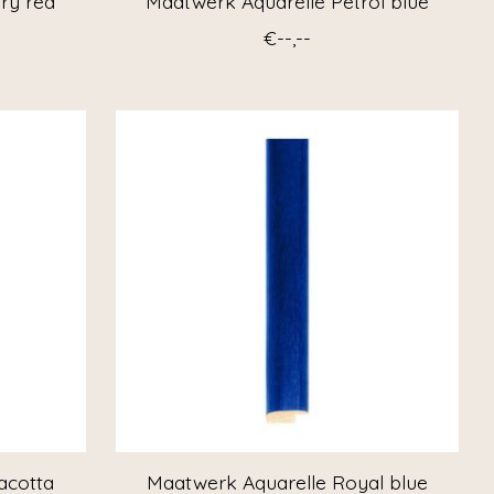
ry red
Maatwerk Aquarelle Petrol blue
€--,--
acotta
Maatwerk Aquarelle Royal blue