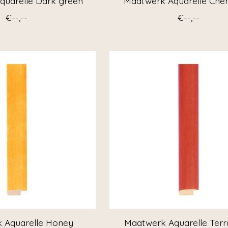
quarelle Dark green
Maatwerk Aquarelle Cher
€--,--
€--,--
 Aquarelle Honey
Maatwerk Aquarelle Terr