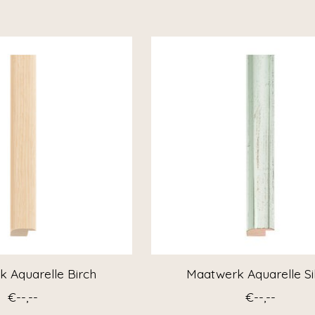
 Aquarelle Birch
Maatwerk Aquarelle Si
€--,--
€--,--