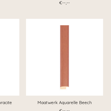
€--,--
racite
Maatwerk Aquarelle Beech
€--,--