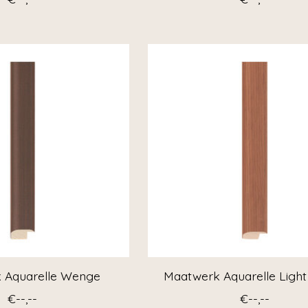
 Aquarelle Wenge
Maatwerk Aquarelle Light
€--,--
€--,--