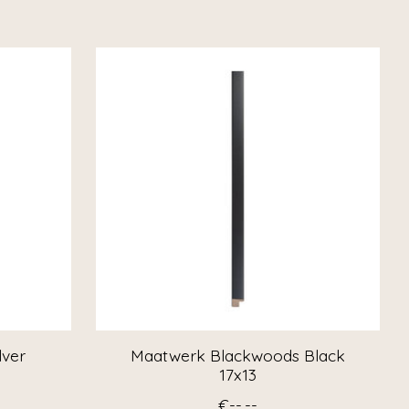
lver
Maatwerk Blackwoods Black
17x13
€--,--