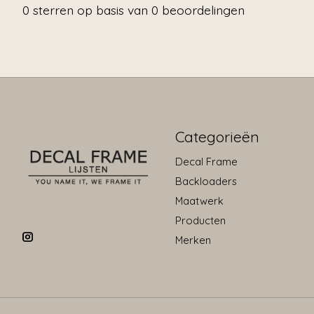
0
sterren op basis van
0
beoordelingen
Categorieën
Decal Frame
Backloaders
Maatwerk
Producten
Merken