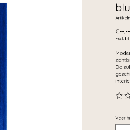
bl
Artike
€--,--
Excl. b
Modern
zicht
De sub
geschi
interi
De beo
Voer hi