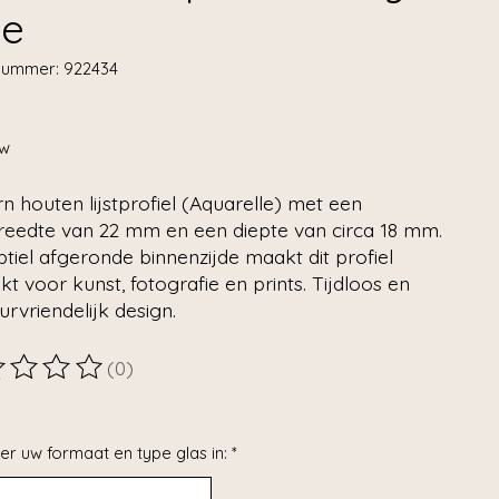
ue
lnummer: 922434
tw
 houten lijstprofiel (Aquarelle) met een
breedte van 22 mm en een diepte van circa 18 mm.
tiel afgeronde binnenzijde maakt dit profiel
kt voor kunst, fotografie en prints. Tijdloos en
eurvriendelijk design.
(0)
ordeling van dit product is
0
van de 5
er uw formaat en type glas in:
*