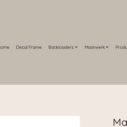
Home
Decal Frame
Backloaders
Maatwerk
Prod
Ma