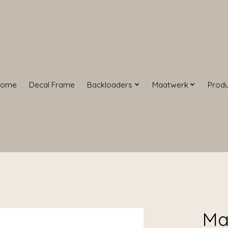
Home
Decal Frame
Backloaders
Maatwerk
Prod
Ma