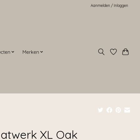
Aanmelden / Inloggen
ucten
Merken
atwerk XL Oak