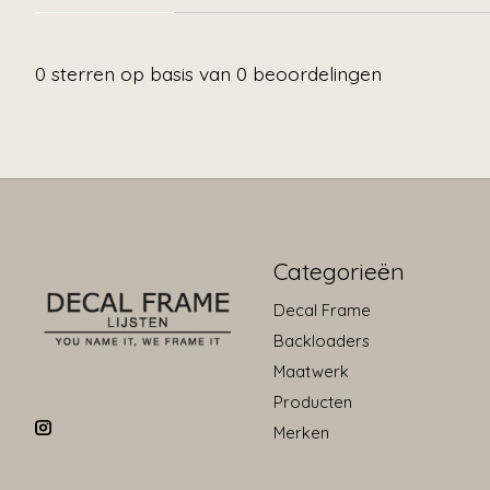
0
sterren op basis van
0
beoordelingen
Categorieën
Decal Frame
Backloaders
Maatwerk
Producten
Merken