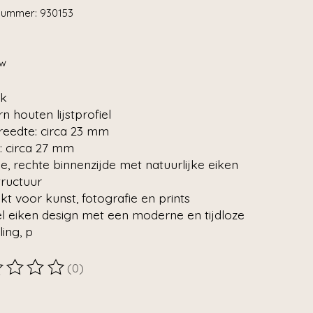
lnummer: 930153
tw
k
 houten lijstprofiel
reedte: circa 23 mm
: circa 27 mm
e, rechte binnenzijde met natuurlijke eiken
tructuur
kt voor kunst, fotografie en prints
l eiken design met een moderne en tijdloze
ling, p
(0)
ordeling van dit product is
0
van de 5