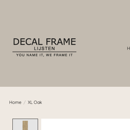
Home
/
XL Oak
Product image slideshow Items