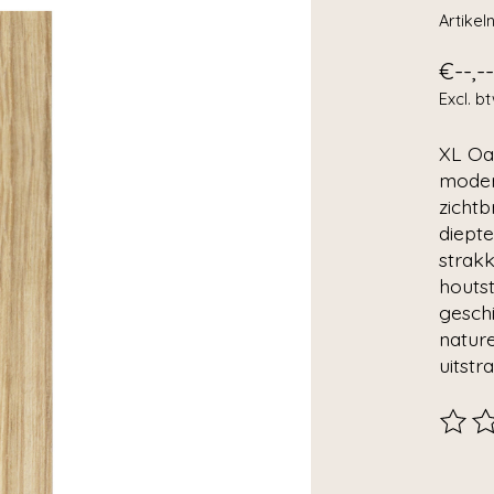
Artike
€--,--
Excl. b
XL Oa
modern
zichtb
diepte
strakk
houts
geschi
nature
uitstra
De beo