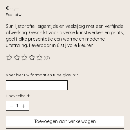
€--,--
Excl. btw
Sun lijstprofiel: eigentijds en veelzijdig met een verfijnde
afwerking. Geschikt voor diverse kunstwerken en prints,
geeft elke presentatie een warme en moderne
uitstraling. Leverbaar in 6 stijlvolle kleuren.
(0)
De beoordeling van dit product is
0
van de 5
Voer hier uw formaat en type glas in:
*
Hoeveelheid:
Toevoegen aan winkelwagen