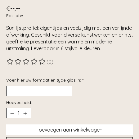
€--,--
Excl. btw
Sun lijstprofiel: eigentijds en veelzijdig met een verfijnde
afwerking. Geschikt voor diverse kunstwerken en prints,
geeft elke presentatie een warme en moderne
uitstraling. Leverbaar in 6 stijlvolle kleuren.
(0)
De beoordeling van dit product is
0
van de 5
Voer hier uw formaat en type glas in:
*
Hoeveelheid:
Toevoegen aan winkelwagen