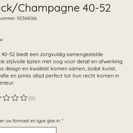
ack/Champagne 40-52
lnummer: 92364066
tw
o 40-52 biedt een zorgvuldig samengestelde
tie stijlvolle lijsten met oog voor detail en afwerking.
os design en kwaliteit komen samen, zodat kunst,
afie en prints altijd perfect tot hun recht komen in
erieur.
(0)
ordeling van dit product is
0
van de 5
er uw formaat en type glas in:
*