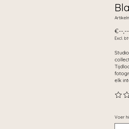
Bl
Artike
€--,--
Excl. b
Studi
collec
Tijdlo
fotogr
elk int
De beo
Voer hi