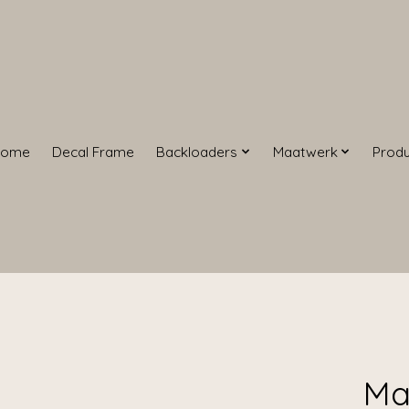
Home
Decal Frame
Backloaders
Maatwerk
Prod
Ma