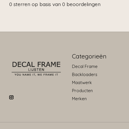
0
sterren op basis van
0
beoordelingen
Categorieën
Decal Frame
Backloaders
Maatwerk
Producten
Merken