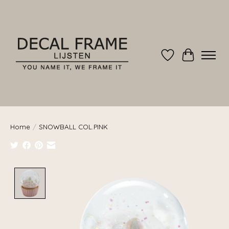
Verlanglijst
Winkelwag
Home
/
SNOWBALL COL.PINK
Product image slideshow Items