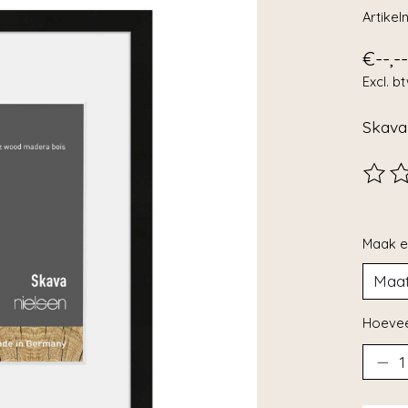
Artike
€--,--
Excl. b
Skava
De beo
Maak e
Hoevee