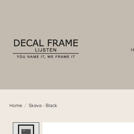
Home
/
Skava - Black
Product image slideshow Items