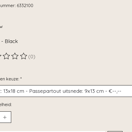
lnummer: 6332100
tw
 - Black
(0)
ordeling van dit product is
0
van de 5
en keuze:
*
lheid: