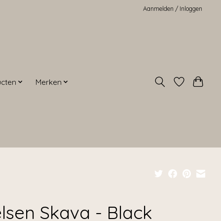
Aanmelden / Inloggen
ucten
Merken
elsen Skava - Black