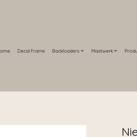
Home
Decal Frame
Backloaders
Maatwerk
Prod
Ni