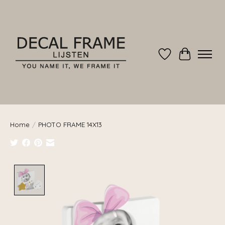
Verlanglijst
Winkelwag
Home
/
PHOTO FRAME 14X13
Product image slideshow Items