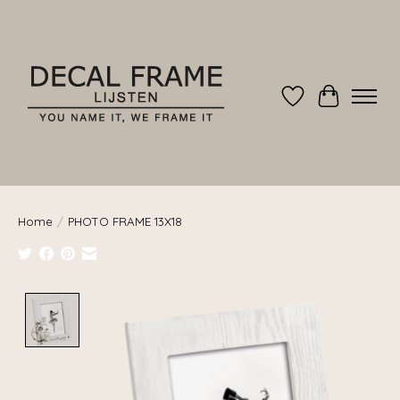
Verlanglijst
Winkelwag
Home
/
PHOTO FRAME 13X18
Product image slideshow Items