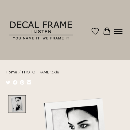
Verlanglijst
Winkelwag
Home
/
PHOTO FRAME 13X18
Product image slideshow Items