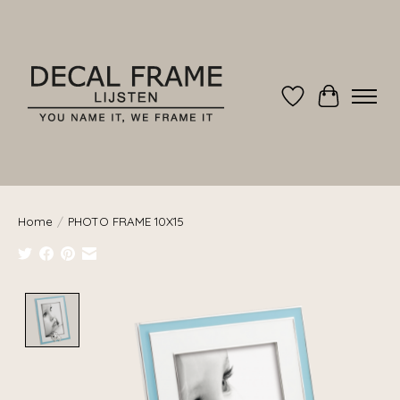
Verlanglijst
Winkelwag
Home
/
PHOTO FRAME 10X15
Product image slideshow Items