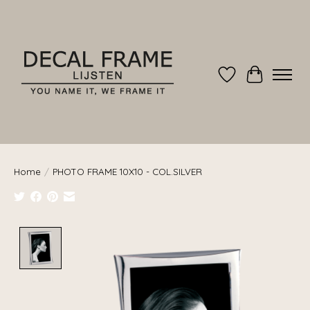
Verlanglijst
Winkelwag
Home
/
PHOTO FRAME 10X10 - COL.SILVER
Product image slideshow Items