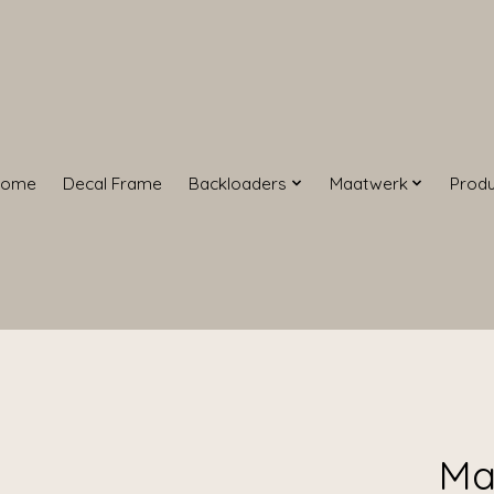
Home
Decal Frame
Backloaders
Maatwerk
Prod
Ma