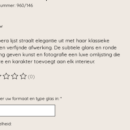
lnummer: 960/146
tw
ra lijst straalt elegantie uit met haar klassieke
n verfijnde afwerking. De subtiele glans en ronde
ing geven kunst en fotografie een luxe omlijsting die
 en karakter toevoegt aan elk interieur.
(0)
ordeling van dit product is
0
van de 5
er uw formaat en type glas in:
*
lheid: