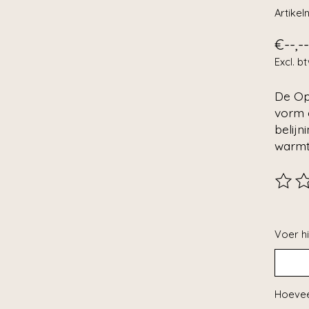
Artike
€--,--
Excl. b
De Ope
vorm e
belijn
warmte
De beo
Voer hi
Hoevee