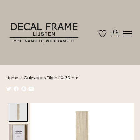
Verlanglijst
Winkelwag
Home
/
Oakwoods Eiken 40x30mm
Product image slideshow Items