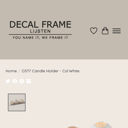
Verlanglijst
Winkelwag
Home
/
O377 Candle Holder - Col.White
Product image slideshow Items