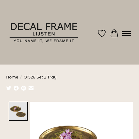
Verlanglijst
Winkelwag
Home
/
O1528 Set 2 Tray
Product image slideshow Items