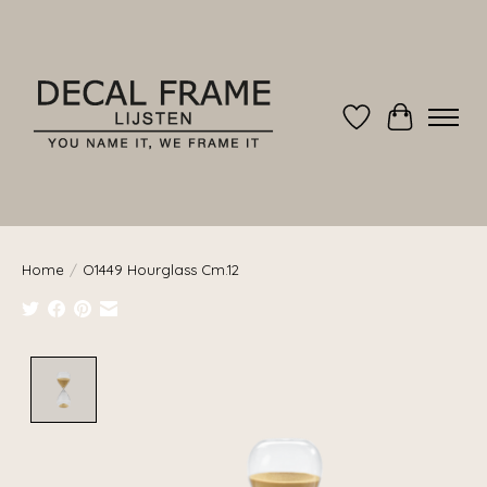
Verlanglijst
Winkelwag
Home
/
O1449 Hourglass Cm.12
Product image slideshow Items