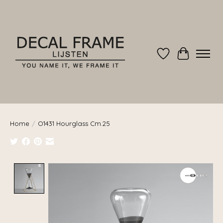
Verlanglijst
Winkelwag
Home
/
O1431 Hourglass Cm.25
Product image slideshow Items