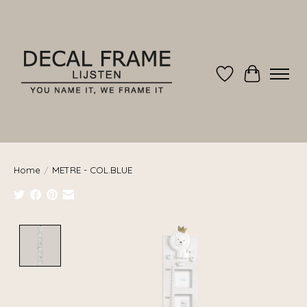
Verlanglijst
Winkelwag
Home
/
METRE - COL.BLUE
Product image slideshow Items