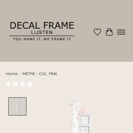
Verlanglijst
Winkelwag
Home
/
METRE - COL. PINK
Product image slideshow Items