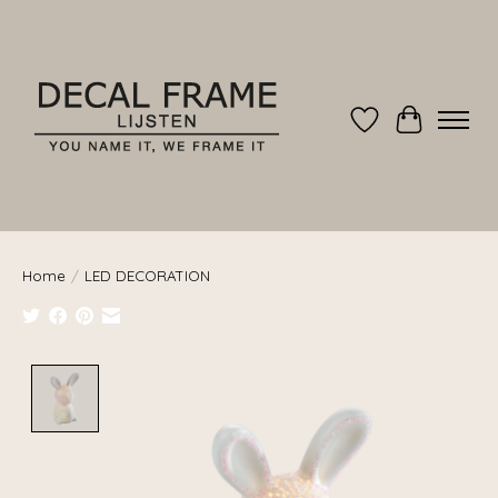
Verlanglijst
Winkelwag
Home
/
LED DECORATION
Product image slideshow Items