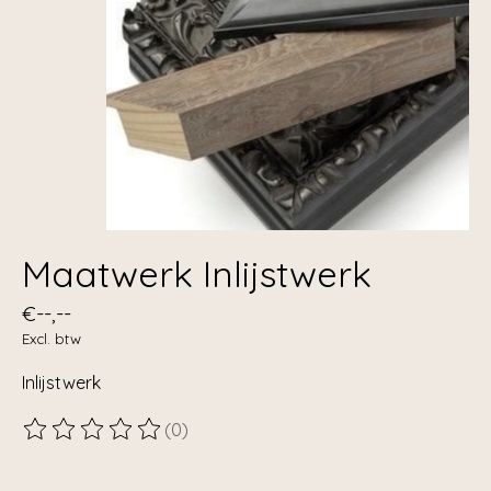
Maatwerk Inlijstwerk
€--,--
Excl. btw
Inlijstwerk
(0)
De beoordeling van dit product is
0
van de 5