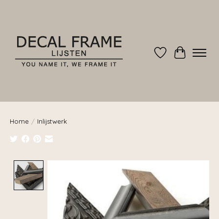
Verlanglijst
Winkelwag
Home
/
Inlijstwerk
Product image slideshow Items