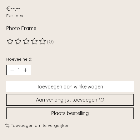
€--,--
Excl. btw
Photo Frame
(0)
De beoordeling van dit product is
0
van de 5
Hoeveelheid:
Toevoegen aan winkelwagen
Aan verlanglijst toevoegen
Plaats bestelling
Toevoegen om te vergelijken