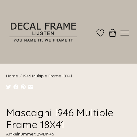
Verlanglijst
Winkelwag
Home
/
I946 Multiple Frame 18X41
Product image slideshow Items
Mascagni I946 Multiple
Frame 18X41
Artikelnummer: 2WDI946