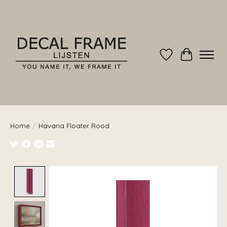
Verlanglijst
Winkelwag
Home
/
Havana Floater Rood
Product image slideshow Items