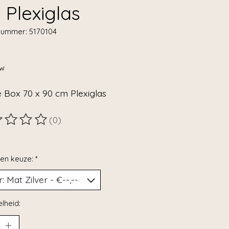
 Plexiglas
lnummer: 5170104
tw
 Box 70 x 90 cm Plexiglas
(0)
ordeling van dit product is
0
van de 5
en keuze:
*
lheid: