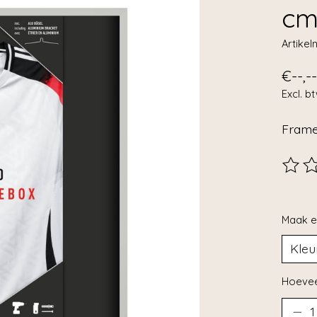
cm
Artike
€--,--
Excl. b
Frame
De beo
Maak e
Hoevee