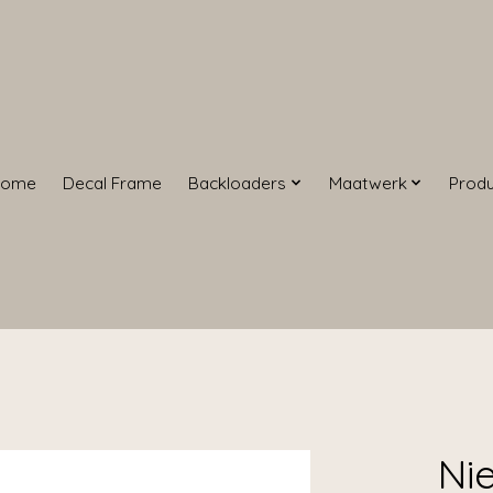
Home
Decal Frame
Backloaders
Maatwerk
Prod
Ni