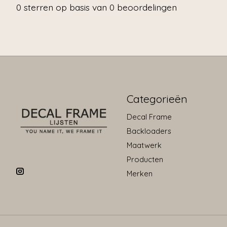
0
sterren op basis van
0
beoordelingen
Categorieën
Decal Frame
Backloaders
Maatwerk
Producten
Merken