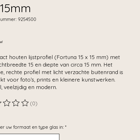
x15mm
lnummer: 9254500
tw
ct houten lijstprofiel (Fortuna 15 x 15 mm) met
chtbreedte 15 en diepte van circa 15 mm. Het
e, rechte profiel met licht verzachte buitenrand is
kt voor foto’s, prints en kleinere kunstwerken.
l, veelzijdig en modern.
(0)
ordeling van dit product is
0
van de 5
er uw formaat en type glas in:
*