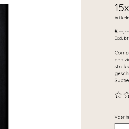
15
Artike
€--,--
Excl. b
Compa
een zi
strakk
geschi
Subtie
De beo
Voer hi