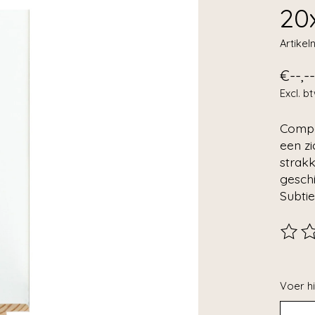
20
Artike
€--,--
Excl. b
Compa
een zi
strakk
geschi
Subtie
De beo
Voer hi