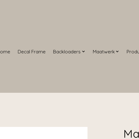
Home
Decal Frame
Backloaders
Maatwerk
Prod
Ma