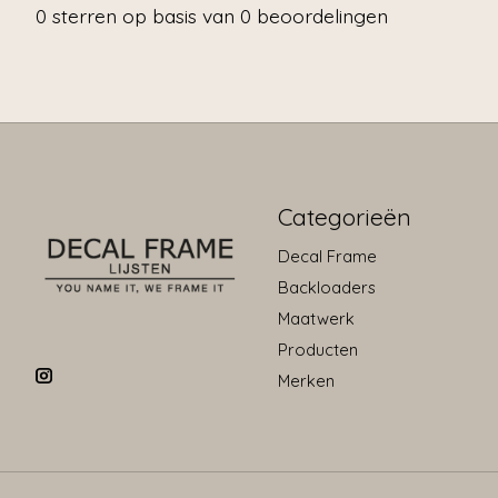
0
sterren op basis van
0
beoordelingen
Categorieën
Decal Frame
Backloaders
Maatwerk
Producten
Merken