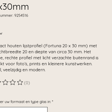
x30mm
lnummer: 9254516
tw
ct houten lijstprofiel (Fortuna 20 x 30 mm) met
chtbreedte 20 en diepte van circa 30 mm. Het
e, rechte profiel met licht verzachte buitenrand is
kt voor foto’s, prints en kleinere kunstwerken.
l, veelzijdig en modern.
(0)
ordeling van dit product is
0
van de 5
er uw formaat en type glas in:
*