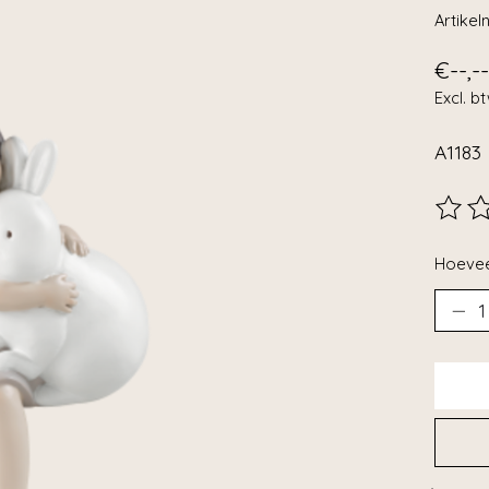
Artike
€--,--
Excl. b
A1183
De beo
Hoevee