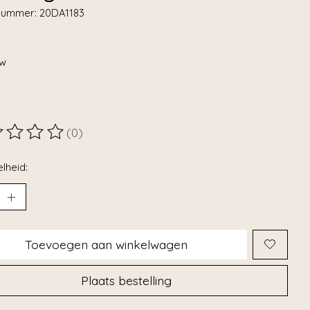
lnummer: 20DA1183
tw
(0)
ordeling van dit product is
0
van de 5
lheid:
Toevoegen aan winkelwagen
Plaats bestelling