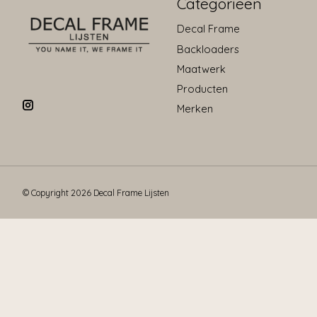
Categorieën
Decal Frame
Backloaders
Maatwerk
Producten
Merken
© Copyright 2026 Decal Frame Lijsten