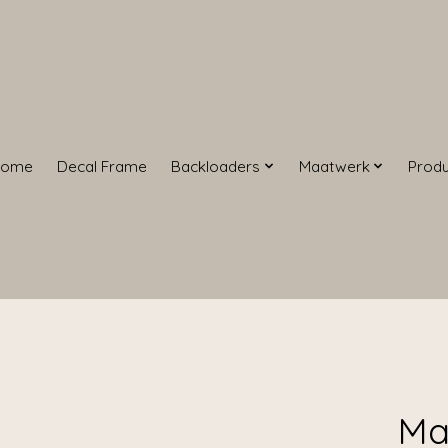
Home
Decal Frame
Backloaders
Maatwerk
Prod
Ma