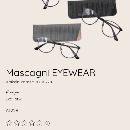
Mascagni EYEWEAR
Artikelnummer: 20EA1228
€--,--
Excl. btw
A1228
(0)
De beoordeling van dit product is
0
van de 5