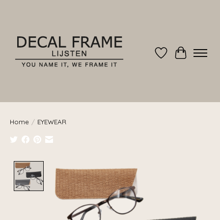
Verlanglijst
Winkelwag
Home
/
EYEWEAR
Product image slideshow Items