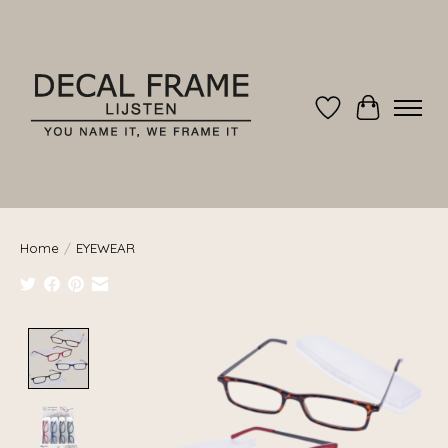
Verlanglijst
Winkelwag
Home
/
EYEWEAR
Product image slideshow Items