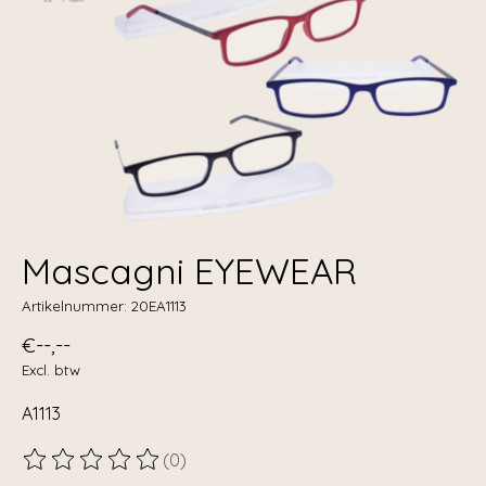
Mascagni EYEWEAR
Artikelnummer: 20EA1113
€--,--
Excl. btw
A1113
(0)
De beoordeling van dit product is
0
van de 5