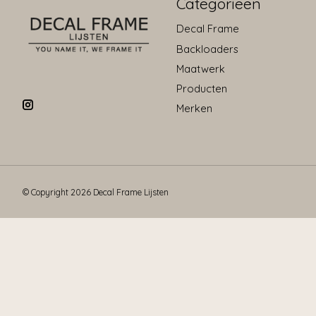
Categorieën
Decal Frame
Backloaders
Maatwerk
Producten
Merken
© Copyright 2026 Decal Frame Lijsten