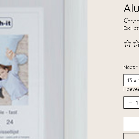
Al
€--,--
Excl. b
De beo
Maat:
*
Hoevee