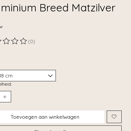
uminium Breed Matzilver
tw
(0)
ordeling van dit product is
0
van de 5
lheid:
Toevoegen aan winkelwagen