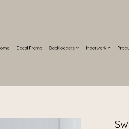
Home
Decal Frame
Backloaders
Maatwerk
Prod
Sw