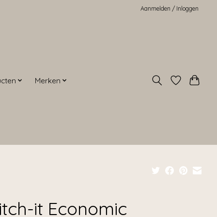
Aanmelden / Inloggen
ucten
Merken
itch-it Economic