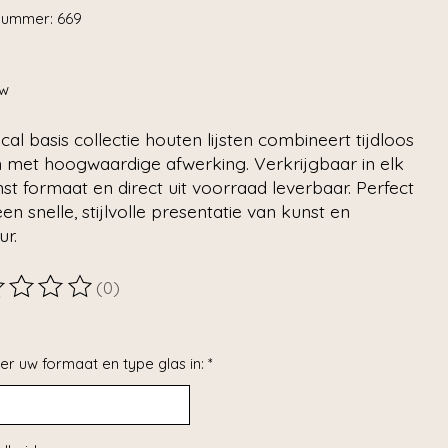
lnummer: 669
tw
al basis collectie houten lijsten combineert tijdloos
n met hoogwaardige afwerking. Verkrijgbaar in elk
t formaat en direct uit voorraad leverbaar. Perfect
en snelle, stijlvolle presentatie van kunst en
ur.
(0)
ordeling van dit product is
0
van de 5
er uw formaat en type glas in:
*