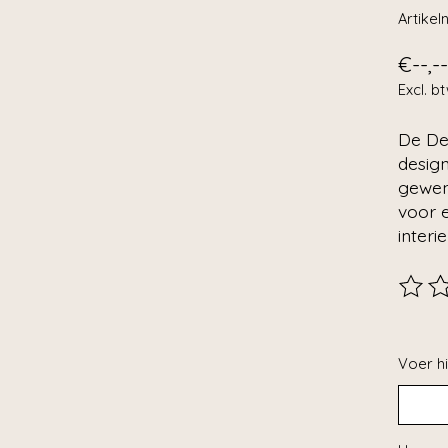
Artike
€--,--
Excl. b
De Dec
desig
gewens
voor e
interie
De beo
Voer hi