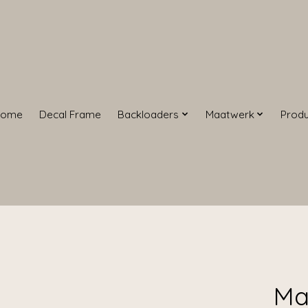
Home
Decal Frame
Backloaders
Maatwerk
Prod
Ma