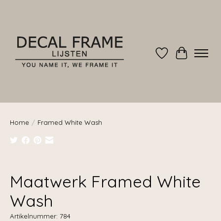
Verlanglijst
Winkelwag
Home
/
Framed White Wash
Product image slideshow Items
Maatwerk Framed White
Wash
Artikelnummer: 784