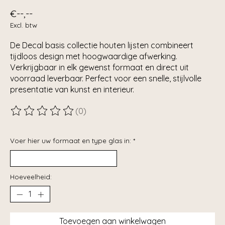
€--,--
Excl. btw
De Decal basis collectie houten lijsten combineert
tijdloos design met hoogwaardige afwerking.
Verkrijgbaar in elk gewenst formaat en direct uit
voorraad leverbaar. Perfect voor een snelle, stijlvolle
presentatie van kunst en interieur.
(0)
De beoordeling van dit product is
0
van de 5
Voer hier uw formaat en type glas in:
*
Hoeveelheid:
Toevoegen aan winkelwagen