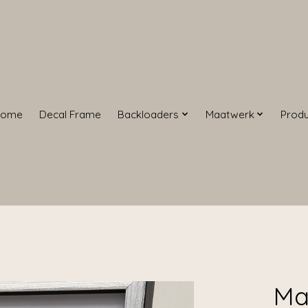
Home
Decal Frame
Backloaders
Maatwerk
Prod
Ma