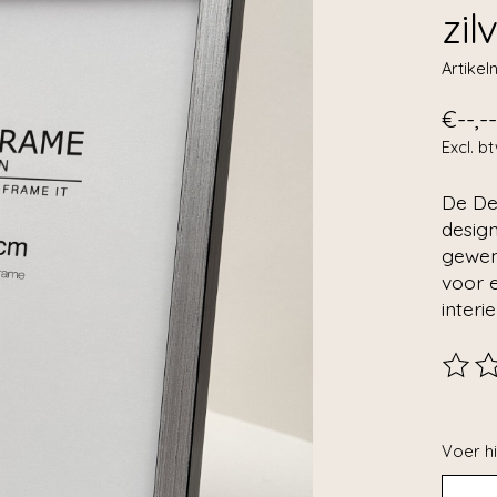
zil
Artike
€--,--
Excl. b
De Dec
desig
gewens
voor e
interie
De beo
Voer hi