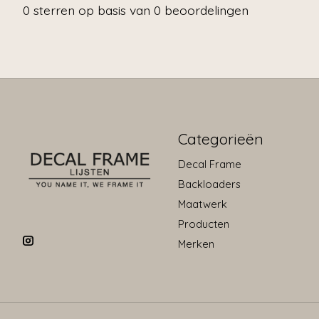
0
sterren op basis van
0
beoordelingen
Categorieën
Decal Frame
Backloaders
Maatwerk
Producten
Merken