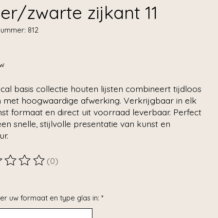
ver/zwarte zijkant 11
lnummer: 812
tw
al basis collectie houten lijsten combineert tijdloos
n met hoogwaardige afwerking. Verkrijgbaar in elk
t formaat en direct uit voorraad leverbaar. Perfect
en snelle, stijlvolle presentatie van kunst en
ur.
(0)
ordeling van dit product is
0
van de 5
er uw formaat en type glas in:
*