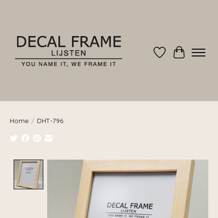
Verlanglijst
Winkelwag
Home
/
DHT-796
Product image slideshow Items