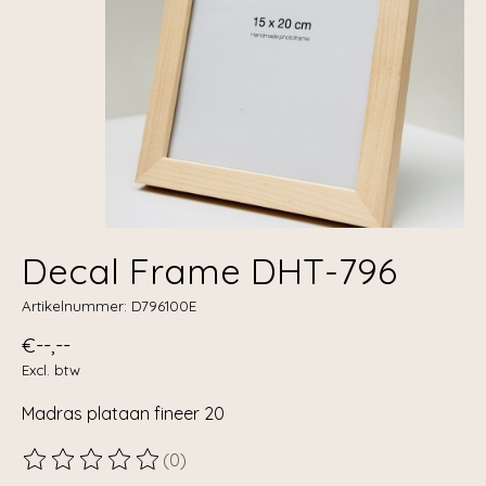
Decal Frame DHT-796
Artikelnummer: D796100E
€--,--
Excl. btw
Madras plataan fineer 20
(0)
De beoordeling van dit product is
0
van de 5