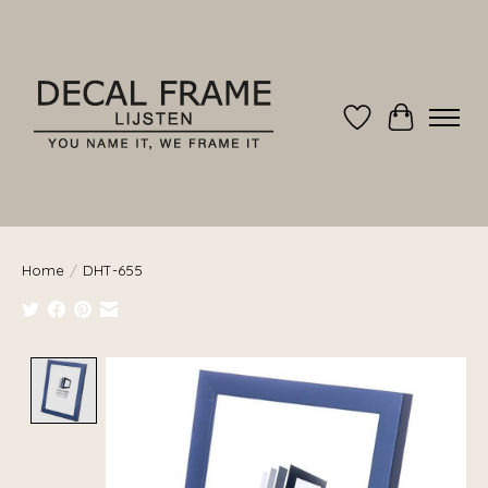
Verlanglijst
Winkelwag
Home
/
DHT-655
Product image slideshow Items