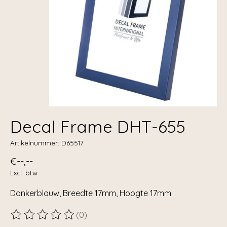
Decal Frame DHT-655
Artikelnummer: D65517
€--,--
Excl. btw
Donkerblauw, Breedte 17mm, Hoogte 17mm
(0)
De beoordeling van dit product is
0
van de 5