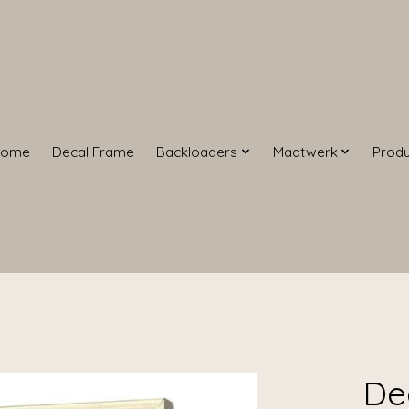
Home
Decal Frame
Backloaders
Maatwerk
Prod
De