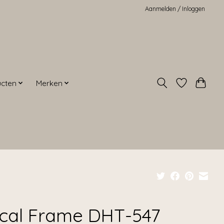
Aanmelden / Inloggen
ucten
Merken
cal Frame DHT-547