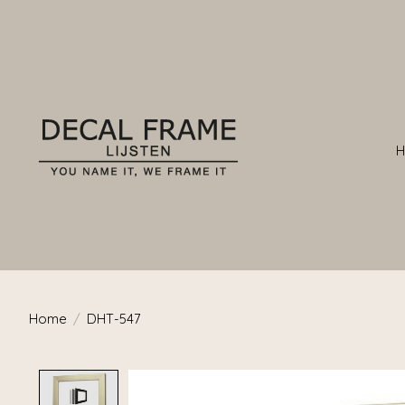
Home
/
DHT-547
Product image slideshow Items