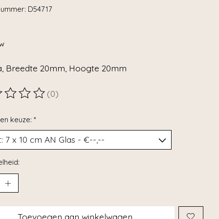
lnummer: D54717
tw
na, Breedte 20mm, Hoogte 20mm
(0)
ordeling van dit product is
0
van de 5
en keuze:
*
lheid:
Toevoegen aan winkelwagen