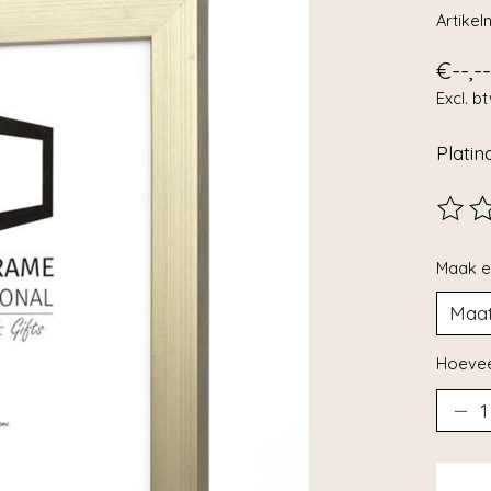
Artike
€--,--
Excl. b
Plati
De beo
Maak e
Hoevee