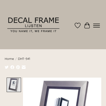
Verlanglijst
Winkelwag
Home
/
DHT-541
Product image slideshow Items