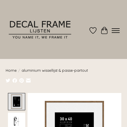
Verlanglijst
Winkelwag
Home
/
aluminium wissellijst & passe-partout
Product image slideshow Items