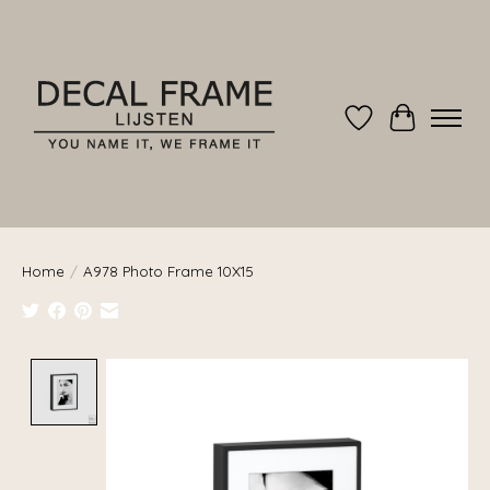
Verlanglijst
Winkelwag
Home
/
A978 Photo Frame 10X15
Product image slideshow Items