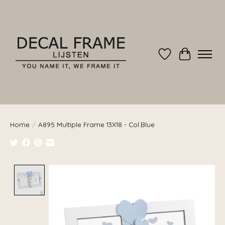
Verlanglijst
Winkelwag
Home
/
A895 Multiple Frame 13X18 - Col.Blue
Product image slideshow Items