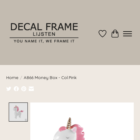
Verlanglijst
Winkelwag
Home
/
A866 Money Box - Col.Pink
Product image slideshow Items