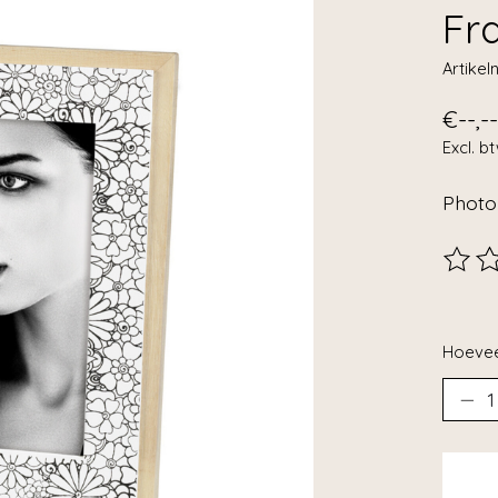
Fr
Artike
€--,--
Excl. b
Photo
De beo
Hoevee