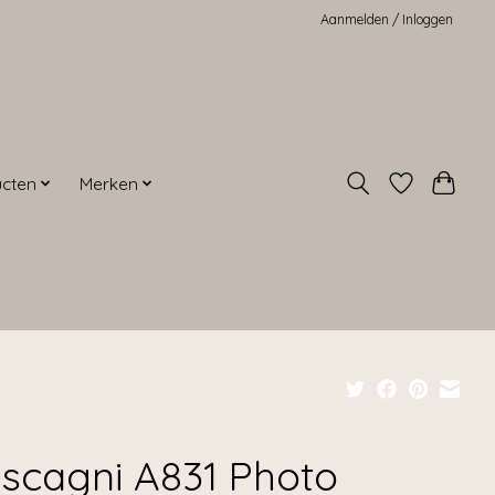
Aanmelden / Inloggen
ucten
Merken
scagni A831 Photo