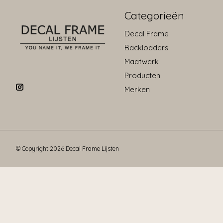
Categorieën
Decal Frame
Backloaders
Maatwerk
Producten
Merken
© Copyright 2026 Decal Frame Lijsten