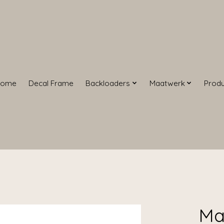
Home
Decal Frame
Backloaders
Maatwerk
Prod
Ma