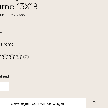
ame 13X18
lnummer: 2IVA831
tw
 Frame
(0)
ordeling van dit product is
0
van de 5
lheid:
Toevoegen aan winkelwagen