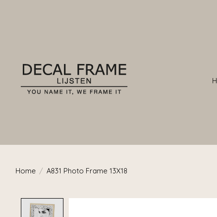
Home
/
A831 Photo Frame 13X18
Product image slideshow Items