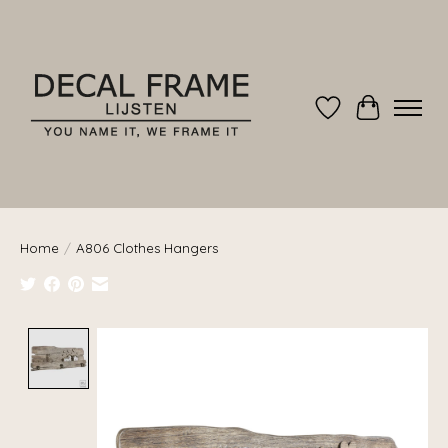
Verlanglijst
Winkelwag
Home
/
A806 Clothes Hangers
Product image slideshow Items